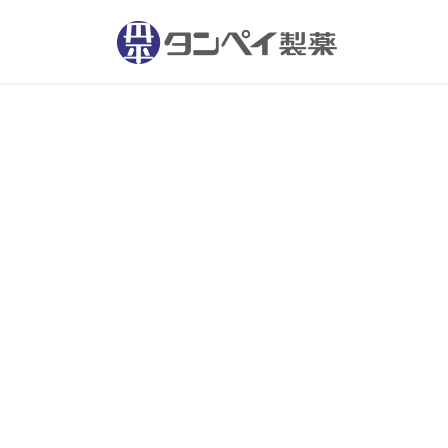
コ
ナ
ン
ビ
テ
ゲ
ン
ー
ツ
シ
へ
ョ
ス
ン
キ
に
ッ
移
プ
動