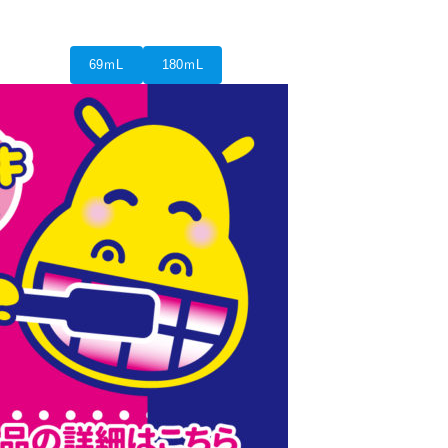
69ｍL
180ｍL