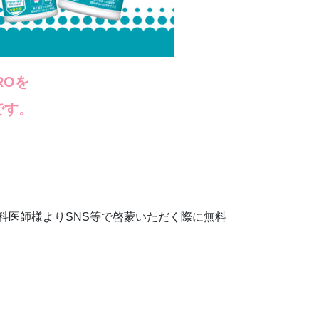
ROを
です。
科医師様よりSNS等で啓蒙いただく際に無料